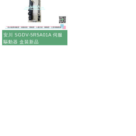
安川 SGDV-5R5A01A 伺服
驅動器 盒裝新品