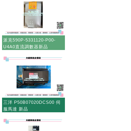
派克590P-5331120-P00-
U4A0直流調數器新品
三洋 P50B07020DCS00 伺
服馬達 新品