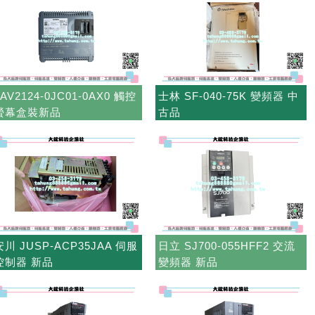
6AV2124-0JC01-0AX0 觸控
士林 SF-040-75K 變頻器 中
螢幕盒裝新品
古品
安川 JUSP-ACP35JAA 伺服
日立 SJ700-055HFF2 交流
控制器 新品
變頻器 新品