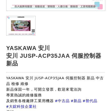
YASKAWA 安川
安川 JUSP-ACP35JAA 伺服控制器
新品
YASKAWA 安川 JUSP-ACP35JAA 伺服控制器 新品 中古
品 檢修 維修
新品保固一年，可開立發票，歡迎來電洽詢
專業熱誠的維修服務
及銷售各種廠牌工業用機器 
#中古品
#新品
#替代品
#大鋐科技企業社