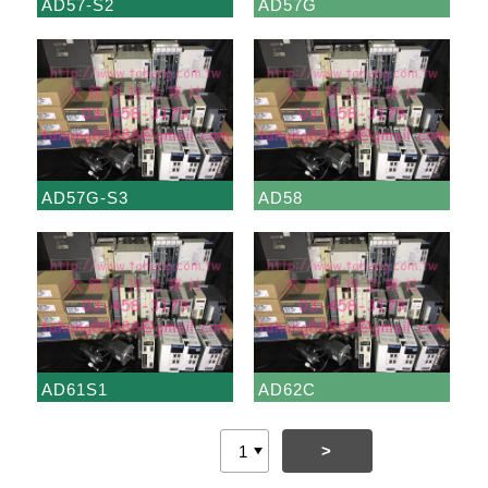
AD57-S2
AD57G
AD57G-S3
AD58
AD61S1
AD62C
>