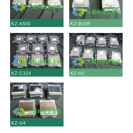
KZ-A500
KZ-B16R
KZ-C32X
KZ-H2
KZ-U4